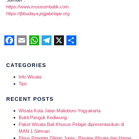
https://www.museumbatik.com
https://jbbudaya.jogjabelajar.org
Facebook
Email
WhatsApp
Telegram
X
Share
CATEGORIES
Info Wisata
Tips
RECENT POSTS
Wisata Kota Jalan Malioboro Yogyakarta
Bukit Panguk Kediwung
Paket Wisata Bali Khusus Pelajar dipresentasikan di
MAN 1 Sleman
Pinus Pengger Dlingo Jogja : Review Wisata dan Harga