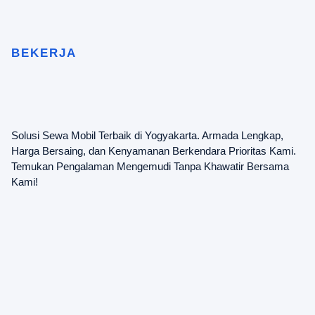
BEKERJA
Solusi Sewa Mobil Terbaik di Yogyakarta. Armada Lengkap,
Harga Bersaing, dan Kenyamanan Berkendara Prioritas Kami.
Temukan Pengalaman Mengemudi Tanpa Khawatir Bersama
Kami!