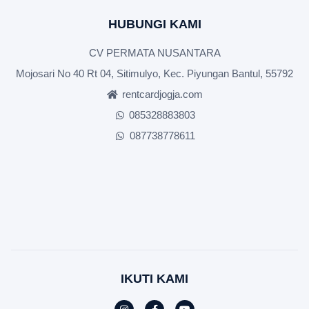
HUBUNGI KAMI
CV PERMATA NUSANTARA
Mojosari No 40 Rt 04, Sitimulyo, Kec. Piyungan Bantul, 55792
rentcardjogja.com
085328883803
087738778611
IKUTI KAMI