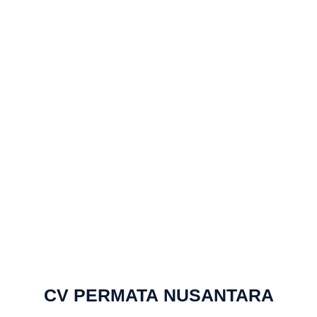
CV PERMATA NUSANTARA