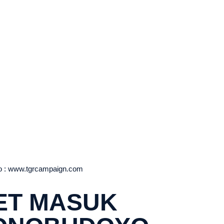
o : www.tgrcampaign.com
ET MASUK