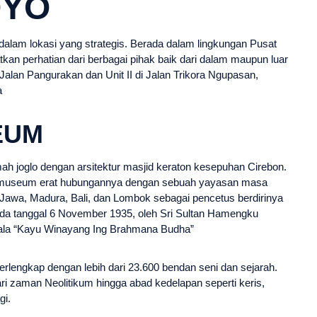
OYO
 dalam lokasi yang strategis. Berada dalam lingkungan Pusat
n perhatian dari berbagai pihak baik dari dalam maupun luar
 Jalan Pangurakan dan Unit II di Jalan Trikora Ngupasan,
a
EUM
joglo dengan arsitektur masjid keraton kesepuhan Cirebon.
an museum erat hubungannya dengan sebuah yayasan masa
n Jawa, Madura, Bali, dan Lombok sebagai pencetus berdirinya
a tanggal 6 November 1935, oleh Sri Sultan Hamengku
kala “Kayu Winayang Ing Brahmana Budha”
rlengkap dengan lebih dari 23.600 bendan seni dan sejarah.
i zaman Neolitikum hingga abad kedelapan seperti keris,
gi.