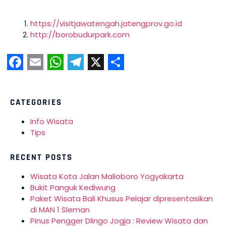
https://visitjawatengah.jatengprov.go.id
http://borobudurpark.com
Facebook
Email
WhatsApp
Telegram
X
Share
CATEGORIES
Info Wisata
Tips
RECENT POSTS
Wisata Kota Jalan Malioboro Yogyakarta
Bukit Panguk Kediwung
Paket Wisata Bali Khusus Pelajar dipresentasikan
di MAN 1 Sleman
Pinus Pengger Dlingo Jogja : Review Wisata dan